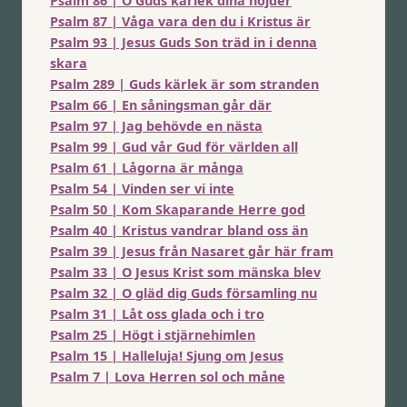
Psalm 86 | O Guds kärlek dina höjder
Psalm 87 | Våga vara den du i Kristus är
Psalm 93 | Jesus Guds Son träd in i denna
skara
Psalm 289 | Guds kärlek är som stranden
Psalm 66 | En såningsman går där
Psalm 97 | Jag behövde en nästa
Psalm 99 | Gud vår Gud för världen all
Psalm 61 | Lågorna är många
Psalm 54 | Vinden ser vi inte
Psalm 50 | Kom Skaparande Herre god
Psalm 40 | Kristus vandrar bland oss än
Psalm 39 | Jesus från Nasaret går här fram
Psalm 33 | O Jesus Krist som mänska blev
Psalm 32 | O gläd dig Guds församling nu
Psalm 31 | Låt oss glada och i tro
Psalm 25 | Högt i stjärnehimlen
Psalm 15 | Halleluja! Sjung om Jesus
Psalm 7 | Lova Herren sol och måne