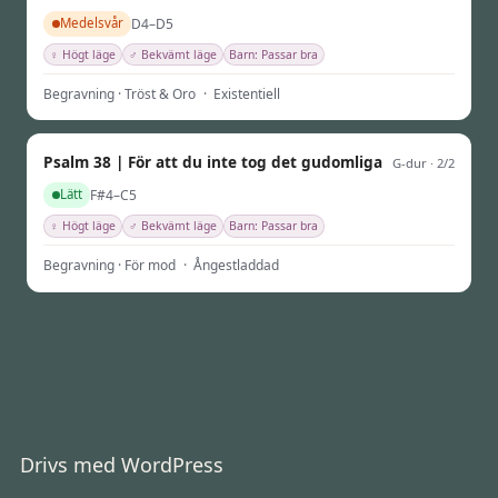
D4–D5
Medelsvår
♀ Högt läge
♂ Bekvämt läge
Barn: Passar bra
Begravning · Tröst & Oro
·
Existentiell
Psalm 38 | För att du inte tog det gudomliga
G-dur · 2/2
F#4–C5
Lätt
♀ Högt läge
♂ Bekvämt läge
Barn: Passar bra
Begravning · För mod
·
Ångestladdad
Drivs med
WordPress