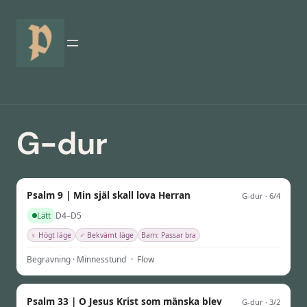
G-dur
Psalm 9 | Min själ skall lova Herran
G-dur · 6/4
D4–D5
Lätt
♀ Högt läge
♂ Bekvämt läge
Barn: Passar bra
Begravning · Minnesstund
·
Flow
Psalm 33 | O Jesus Krist som mänska blev
G-dur · 3/2