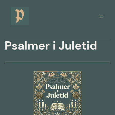
Hoppa
till
innehåll
Psalmer i Juletid