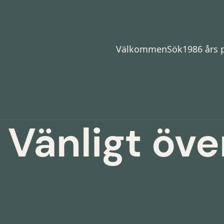
Välkommen
Sök
1986 års
 Vänligt öve