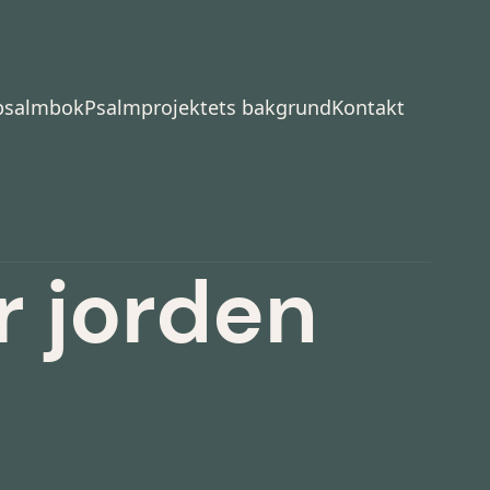
 psalmbok
Psalmprojektets bakgrund
Kontakt
r jorden