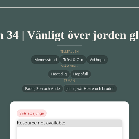
 34 | Vänligt över jorden g
TILLFÄLLEN
Minnesstund
Tröst & Oro
Vid hopp
STÄMNING
Högtidlig
Hoppfull
TEMAN
Fader, Son och Ande
Jesus, vår Herre och broder
Svår att sjunga