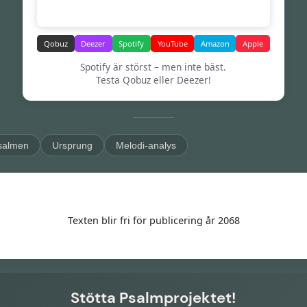
Qobuz
Deezer
Spotify
YouTube
Amazon
Apple
Spotify är störst – men inte bäst.
Testa Qobuz eller Deezer!
salmen
Ursprung
Melodi-analys
Texten blir fri för publicering år 2068
Stötta Psalmprojektet!