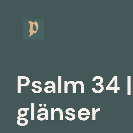
Hoppa
till
innehåll
Psalm 34 |
glänser