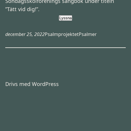
Söndagsskolförenings sångbok under titeln
”Tätt vid dig!”.
Lyssna
december 25, 2022
Psalmprojektet
Psalmer
Drivs med
WordPress