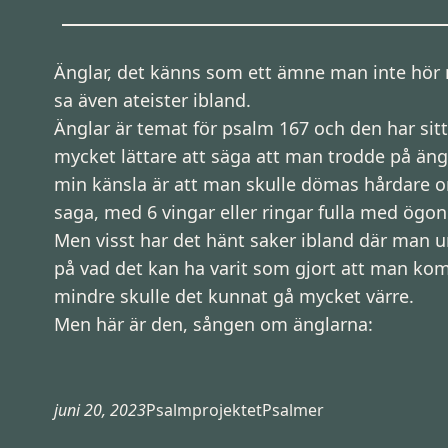
Änglar, det känns som ett ämne man inte hör m
sa även ateister ibland.
Änglar är temat för psalm 167 och den har sit
mycket lättare att säga att man trodde på änglar
min känsla är att man skulle dömas hårdare o
saga, med 6 vingar eller ringar fulla med ögo
Men visst har det hänt saker ibland där man u
på vad det kan ha varit som gjort att man kom
mindre skulle det kunnat gå mycket värre.
Men här är den, sången om änglarna:
juni 20, 2023
Psalmprojektet
Psalmer