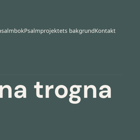
 psalmbok
Psalmprojektets bakgrund
Kontakt
ina trogna