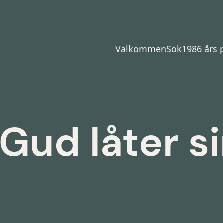
Välkommen
Sök
1986 års
Gud låter s