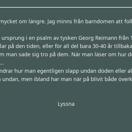
ycket om längre. Jag minns från barndomen att folk 
t ursprung i en psalm av tysken Georg Reimann från 
 på den tiden, eller för all del bara 30-40 år tillbaka
m man sade sig tro på dem. När man läser om hur de 
n…
ndrar hur man egentligen slapp undan döden eller al
 undan, men ibland har man när på blivit både överk
Lyssna