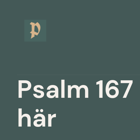
Hoppa
till
innehåll
Psalm 167 
här