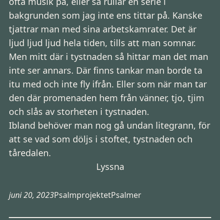
ofta musik på, eller så rullar en serie i
bakgrunden som jag inte ens tittar på. Kanske
tjattrar man med sina arbetskamrater. Det är
ljud ljud ljud hela tiden, tills att man somnar.
Men mitt där i tystnaden så hittar man det man
inte ser annars. Där finns tankar man borde ta
itu med och inte fly ifrån. Eller som när man tar
den där promenaden hem från vänner, tjo, tjim
och slås av storheten i tystnaden.
Ibland behöver man nog gå undan litegrann, för
att se vad som döljs i stoftet, tystnaden och
tåredalen.
Lyssna
juni 20, 2023
Psalmprojektet
Psalmer