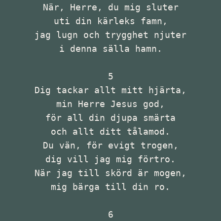
När, Herre, du mig sluter

uti din kärleks famn,

jag lugn och trygghet njuter

i denna sälla hamn.

5

Dig tackar allt mitt hjärta,

min Herre Jesus god,

för all din djupa smärta

och allt ditt tålamod.

Du vän, för evigt trogen,

dig vill jag mig förtro.

När jag till skörd är mogen,

mig bärga till din ro.

6
