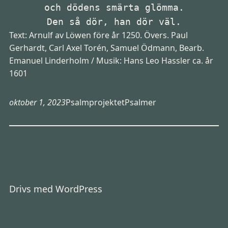
och dödens smärta glömma.

Den så dör, han dör väl.
Text:
Arnulf av Löwen
före år 1250. Övers.
Paul
Gerhardt
,
Carl Axel Torén
,
Samuel Ödmann
, Bearb.
Emanuel Linderholm
/ Musik:
Hans Leo Hassler
ca. år
1601
oktober 1, 2023
Psalmprojektet
Psalmer
Drivs med
WordPress