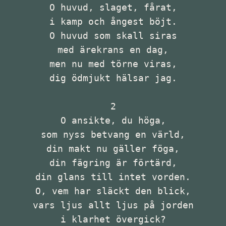
O huvud, slaget, fårat,

i kamp och ångest böjt.

O huvud som skall siras

med ärekrans en dag,

men nu med törne viras,

dig ödmjukt hälsar jag.

2

O ansikte, du höga,

som nyss betvang en värld,

din makt nu gäller föga,

din fägring är förtärd,

din glans till intet vorden.

O, vem har släckt den blick,

vars ljus allt ljus på jorden

i klarhet övergick?
