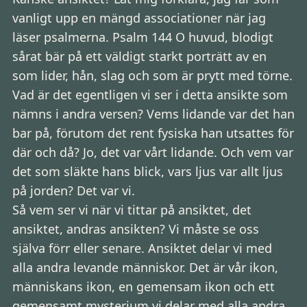
vanligt upp en mängd associationer när jag
läser psalmerna. Psalm 144 O huvud, blodigt
sårat bär på ett väldigt starkt porträtt av en
som lider, hån, slag och som är prytt med törne.
Vad är det egentligen vi ser i detta ansikte som
nämns i andra versen? Vems lidande var det han
bar på, förutom det rent fysiska han utsattes för
där och då? Jo, det var vårt lidande. Och vem var
det som släkte hans blick, vars ljus var allt ljus
på jorden? Det var vi.
Så vem ser vi när vi tittar på ansiktet, det
ansiktet, andras ansikten? Vi måste se oss
själva förr eller senare. Ansiktet delar vi med
alla andra levande människor. Det är vår ikon,
människans ikon, en gemensam ikon och ett
gemensamt mysterium vi delar med alla andra