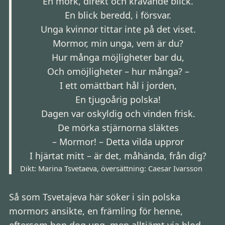
En mörk, direkt och krävande blick.
En blick beredd, i försvar.
Unga kvinnor tittar inte på det viset.
Mormor, min unga, vem är du?
Hur många möjligheter bar du,
Och omöjligheter – hur många? –
I ett omättbart hål i jorden,
En tjugoårig polska!
Dagen var oskyldig och vinden frisk.
De mörka stjärnorna släktes
– Mormor! – Detta vilda uppror
I hjärtat mitt – är det, måhända, från dig?
Dikt: Marina Tsvetaeva, översättning: Caesar Ivarsson
Så som Tsvetajeva här söker i sin polska
mormors ansikte, en främling för henne,