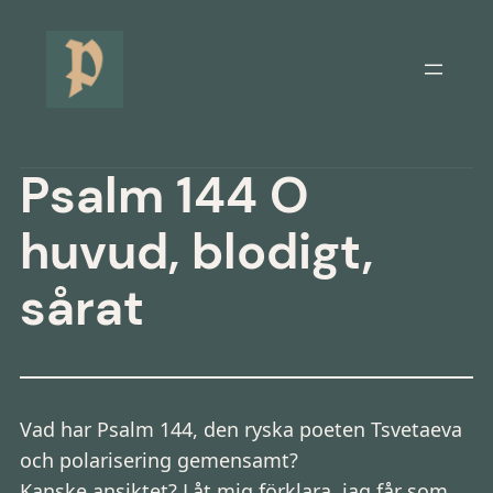
Hoppa
till
innehåll
Psalm 144 O
huvud, blodigt,
sårat
Vad har Psalm 144, den ryska poeten
Tsvetaeva
och polarisering gemensamt?
Kanske ansiktet? Låt mig förklara, jag får som