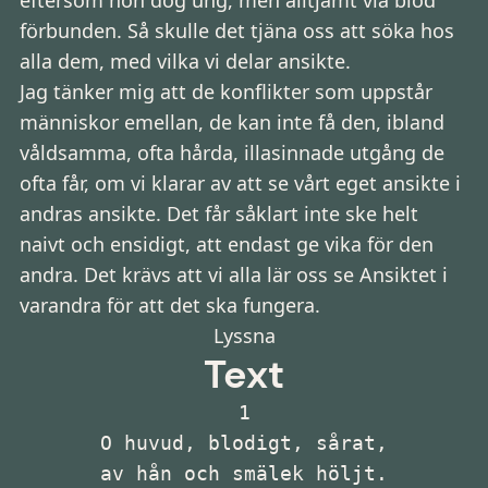
eftersom hon dog ung, men alltjämt via blod
förbunden. Så skulle det tjäna oss att söka hos
alla dem, med vilka vi delar ansikte.
Jag tänker mig att de konflikter som uppstår
människor emellan, de kan inte få den, ibland
våldsamma, ofta hårda, illasinnade utgång de
ofta får, om vi klarar av att se vårt eget ansikte i
andras ansikte. Det får såklart inte ske helt
naivt och ensidigt, att endast ge vika för den
andra. Det krävs att vi alla lär oss se Ansiktet i
varandra för att det ska fungera.
Lyssna
Text
1

O huvud, blodigt, sårat,

av hån och smälek höljt.
