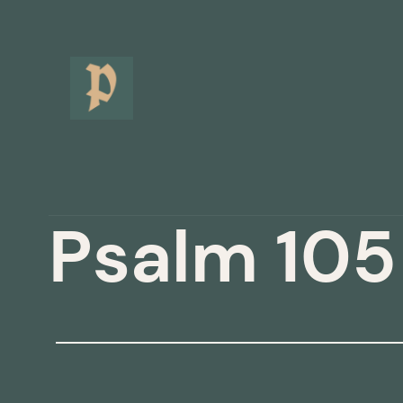
Hoppa
till
innehåll
Psalm 105