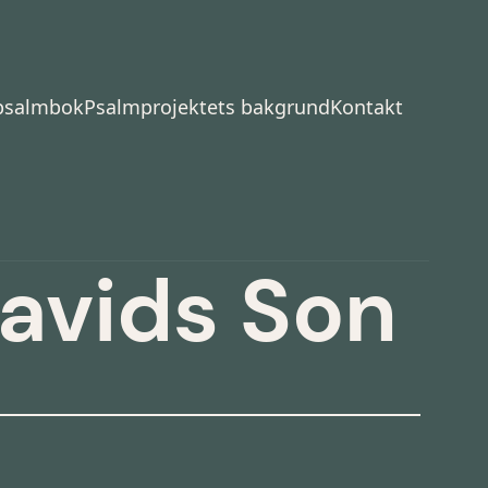
 psalmbok
Psalmprojektets bakgrund
Kontakt
avids Son