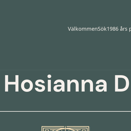
Välkommen
Sök
1986 års
 Hosianna D