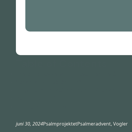
Table of Contents
Hosianna Davids son: en psalm som står emot
Varför tog det så lång tid?
Betydelsen av Hosianna och Davids Son
Psalmens hemlighet
Ett experiment i enkelhet
juni 30, 2024
Psalmprojektet
Psalmer
advent
, 
Vogler