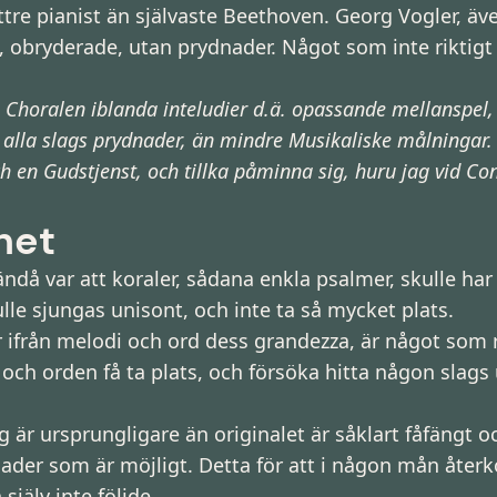
tre pianist än självaste Beethoven. Georg Vogler, äve
, obryderade, utan prydnader. Något som inte riktig
 i Choralen iblanda inteludier d.ä. opassande mellanspel, l
ch alla slags prydnader, än mindre Musikaliske målningar
en Gudstjenst, och tillka påminna sig, huru jag vid Conc
het
 ändå var att koraler, sådana enkla psalmer, skulle 
le sjungas unisont, och inte ta så mycket plats.
 ifrån melodi och ord dess grandezza, är något som 
och orden få ta plats, och försöka hitta någon slags 
 är ursprungligare än originalet är såklart fåfängt 
der som är möjligt. Detta för att i någon mån återk
själv inte följde.