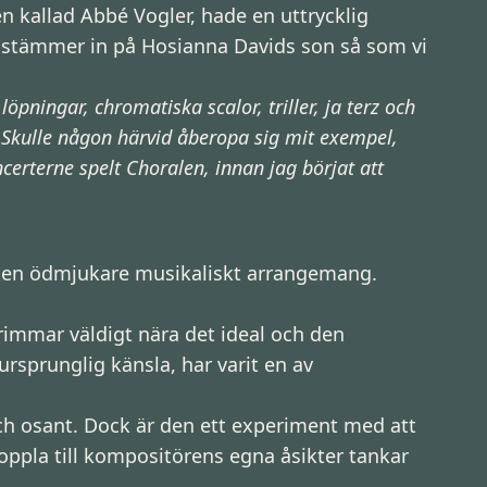
n kallad Abbé Vogler, hade en uttrycklig
t stämmer in på Hosianna Davids son så som vi
öpningar, chromatiska scalor, triller, ja terz och
. Skulle någon härvid åberopa sig mit exempel,
erterne spelt Choralen, innan jag börjat att
har en ödmjukare musikaliskt arrangemang.
rimmar väldigt nära det ideal och den
ursprunglig känsla, har varit en av
och osant. Dock är den ett experiment med att
oppla till kompositörens egna åsikter tankar