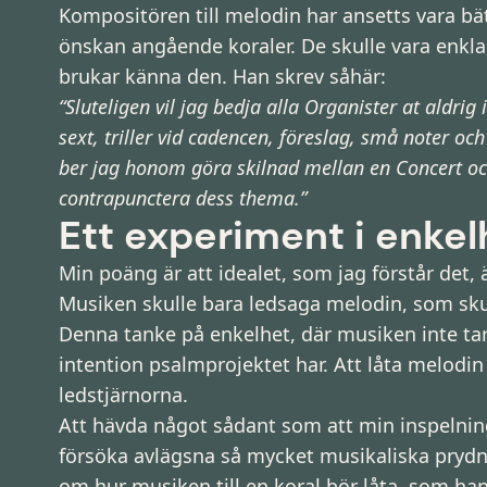
Kompositören till melodin har ansetts vara bät
önskan angående koraler. De skulle vara enkla
brukar känna den. Han skrev såhär:
“Sluteligen vil jag bedja alla Organister at aldrig
sext, triller vid cadencen, föreslag, små noter o
ber jag honom göra skilnad mellan en Concert och 
contrapunctera dess thema.”
Ett experiment i enkel
Min poäng är att idealet, som jag förstår det,
Musiken skulle bara ledsaga melodin, som skul
Denna tanke på enkelhet, där musiken inte tar
intention psalmprojektet har. Att låta melodin 
ledstjärnorna.
Att hävda något sådant som att min inspelning
försöka avlägsna så mycket musikaliska prydna
om hur musiken till en koral bör låta, som han 