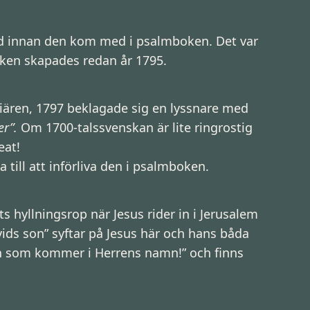
tid innan den kom med i psalmboken. Det var
iken skapades redan år 1795.
emiären, 1797 beklagade sig en lyssnare med
er”.
Om 1700-talssvenskan är lite ringrostig
eat!
till att införliva den i psalmboken.
s hyllningsrop när Jesus rider in i Jerusalem
ids son” syftar på Jesus här och hans båda
den som kommer i Herrens namn!” och finns