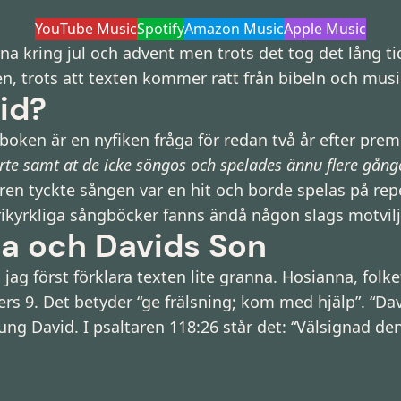
YouTube Music
Spotify
Amazon Music
Apple Music
na kring jul och advent men trots det tog det lång 
n, trots att texten kommer rätt från bibeln och mus
tid?
lmboken är en nyfiken fråga för redan två år efter pr
rte samt at de icke söngos och spelades ännu flere gång
n tyckte sången var en hit och borde spelas på rep
rikyrkliga sångböcker fanns ändå någon slags motvilja 
a och Davids Son
ag först förklara texten lite granna. Hosianna, folket
rs 9. Det betyder “ge frälsning; kom med hjälp”. “Dav
 kung David. I psaltaren 118:26 står det: “Välsignad 